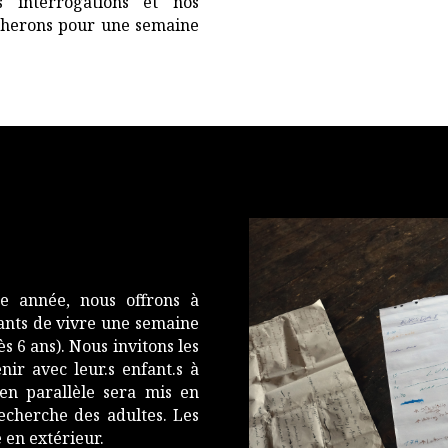
s interrogations et nos
rcherons pour une semaine
te année, nous offrons à
fants de vivre une semaine
s 6 ans). Nous invitons les
nir avec leur.s enfant.s à
n parallèle sera mis en
echerche des adultes. Les
 en extérieur.