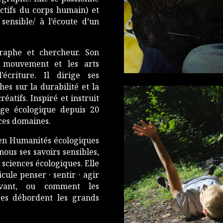
nctifs du corps humain) et
sensible/ à l’écoute d’un
raphe et chercheur. Son
e mouvement et les arts
’écriture. Il dirige ses
es sur la durabilité et la
réatifs. Inspiré et instruit
age écologique depuis 20
e ces domaines.
 en Humanités écologiques
ous ses savoirs sensibles,
 sciences écologiques. Elle
cule penser · sentir · agir
ivant, ou comment les
ées débordent les grands