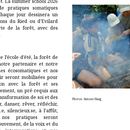
rêt. La summer school 2026
de pratiques somatiques
Chaque jour dessinera un
ons du Ried ou d’Evilard
e de la forêt, avec des
.
 l’école d’été, la forêt de
otre partenaire et notre
Les écosomatiques et nos
ir seront mobilisées pour
on avec la forêt et ses
ment, un pré-requis aux
transformation de soi et des
Photos: Simone Haug
 danser, rêver, réfléchir,
, silencieux.se, à l’affût,
nos pratiques seront
ouvement, de la voix et du