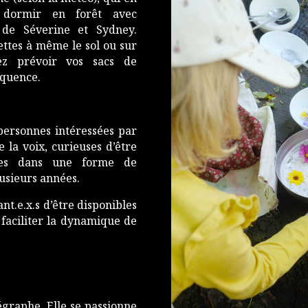
r dormir en forêt avec
 de Séverine et Sydney.
ettes à même le sol ou sur
lez prévoir vos sacs de
équence.
 personnes intéressées par
la voix, curieuses d’être
ées dans une forme de
usieurs années.
t.e.x.s d’être disponibles
 faciliter la dynamique de
égraphe. Elle se passionne